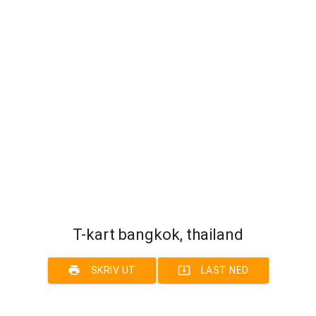
T-kart bangkok, thailand
print
system_update_alt
SKRIV UT
LAST NED