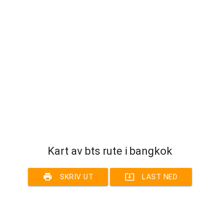
Kart av bts rute i bangkok
print
system_update_alt
SKRIV UT
LAST NED