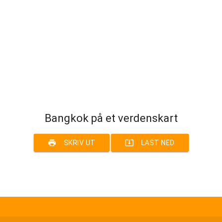
Bangkok på et verdenskart
print
system_update_alt
SKRIV UT
LAST NED