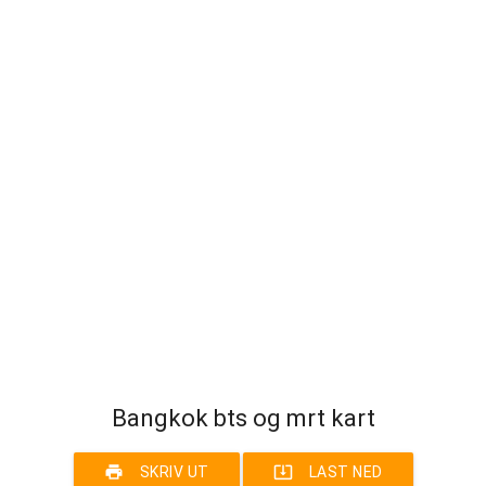
Bangkok bts og mrt kart
print
system_update_alt
SKRIV UT
LAST NED